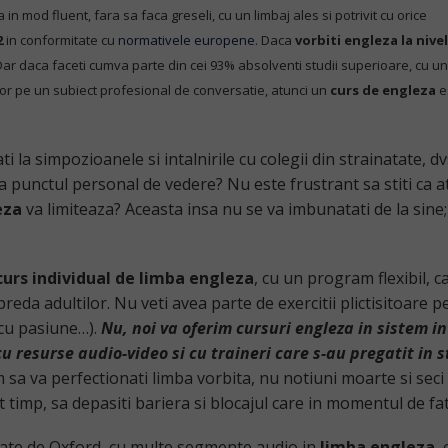
 mod fluent, fara sa faca greseli, cu un limbaj ales si potrivit cu orice
2
in conformitate cu
normativele europene
. Daca
vorbiti engleza la nivel
ar daca faceti cumva parte din cei 93% absolventi studii superioare, cu un
or pe un subiect profesional de conversatie, atunci un
curs de engleza
e
i la simpozioanele si intalnirile cu colegii din strainatate, d
ca punctul personal de vedere? Nu este frustrant sa stiti ca a
eza
va limiteaza? Aceasta insa nu se va imbunatati de la sine; 
curs individual de limba engleza
, cu un program flexibil, 
preda adultilor. Nu veti avea parte de exercitii plictisitoare p
 cu pasiune…).
Nu, noi va oferim cursuri engleza in sistem i
cu resurse audio-video si cu traineri care s-au pregatit in 
sa va perfectionati limba vorbita, nu notiuni moarte si seci
t timp, sa depasiti bariera si blocajul care in momentul de fat
itate de Oxford, cu multe segmente audio in
limba engleza
, 