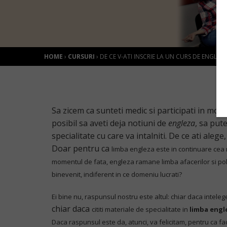
HOME
›
CURSURI
›
DE CE V-ATI INSCRIE LA UN CURS DE ENGLEZ
Sa zicem ca sunteti medic si participati in mod
posibil sa aveti deja notiuni de
engleza
, sa put
specialitate cu care va intalniti. De ce ati ale
Doar pentru ca
limba engleza este in continuare cea 
momentul de fata, engleza ramane limba afacerilor si poli
binevenit, indiferent in ce domeniu lucrati?
Ei bine nu, raspunsul nostru este altul: chiar daca inteleg
chiar daca
cititi materiale de specialitate in
limba engl
Daca raspunsul este da, atunci, va felicitam, pentru ca fa