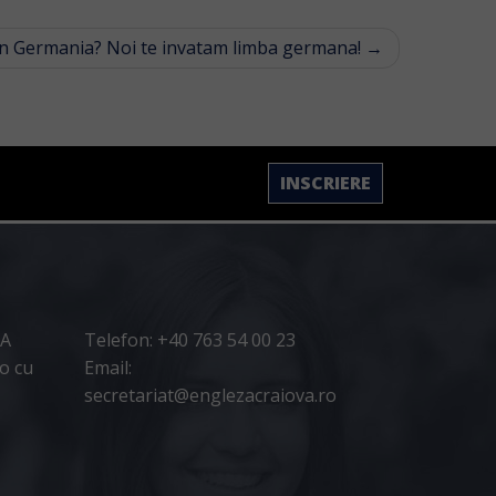
r in Germania? Noi te invatam limba germana!
→
INSCRIERE
2A
Telefon: +40 763 54 00 23
lo cu
Email:
secretariat@englezacraiova.ro