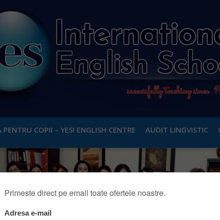
 PENTRU COPII – YES! ENGLISH CENTRE
AUDIT LINGVISTIC
INSCRIE LA UN CURS DE
SI DACA AVETI DEJA SI