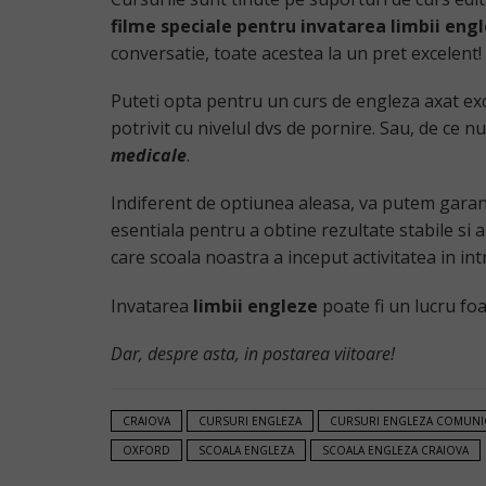
filme speciale pentru invatarea limbii engl
conversatie, toate acestea la un pret excelent!
Puteti opta pentru un curs de engleza axat ex
potrivit cu nivelul dvs de pornire. Sau, de ce n
medicale
.
Indiferent de optiunea aleasa, va putem garan
esentiala pentru a obtine rezultate stabile si 
care scoala noastra a inceput activitatea in int
Invatarea
limbii engleze
poate fi un lucru foar
Dar, despre asta, in postarea viitoare!
CRAIOVA
CURSURI ENGLEZA
CURSURI ENGLEZA COMUNI
OXFORD
SCOALA ENGLEZA
SCOALA ENGLEZA CRAIOVA