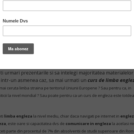
A DACA SUNTETI MEDIC. SI DACA AVETI DEJA SI CATEVA NOTIUNI…
 frecvent la conferinte si simpozioane internationale. E foart
eti urmari prezentarile si sa intelegi majoritatea materialelor
ge, intr-un asmenea caz, sa mai urmati un
curs de limba engle
mai ceruta limba straina pe teritoriul Uniunii Europene ?
Sau pentru ca, in
ticii la nivel mondial ? Sau poate pentru ca un curs de engleza este totd
eti
limba engleza
la nivel mediu, chiar daca navigati pe internet in
englez
eza
, este oare si capacitatea dvs de
comunicare in engleza
la acelasi ni
ceti parte din procentul de 7% din absolventii de studii superioare din Rom