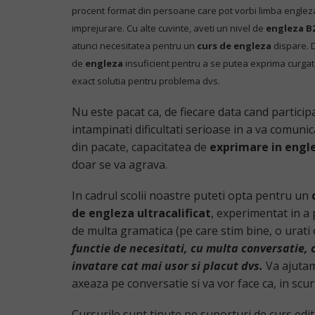
procent format din persoane care pot vorbi limba engleza in
imprejurare. Cu alte cuvinte, aveti un nivel de
engleza B
atunci necesitatea pentru un
curs de engleza
dispare. D
de
engleza
insuficient pentru a se putea exprima curgat
exact solutia pentru problema dvs.
Nu este pacat ca, de fiecare data cand participat
intampinati dificultati serioase in a va comuni
din pacate, capacitatea de
exprimare in engl
doar se va agrava.
In cadrul scolii noastre puteti opta pentru un
de engleza ultracalificat
, experimentat in a 
de multa gramatica (pe care stim bine, o urati
functie de necesitati, cu multa conversatie, 
invatare cat mai usor si placut dvs.
Va ajutam 
axeaza pe conversatie si va vor face ca, in scur
Cursurile sunt tinute pe suporturi de curs ed