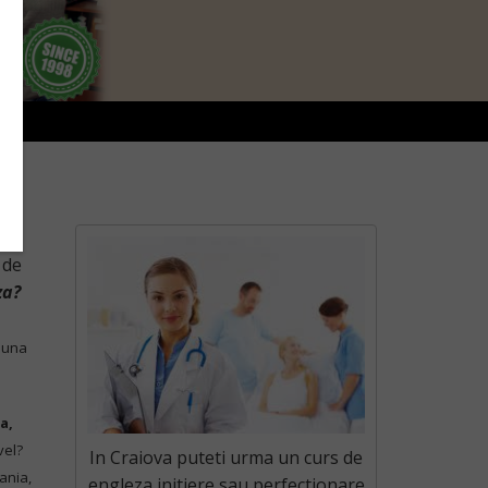
e
 de
za?
eauna
a,
vel?
In Craiova puteti urma un curs de
ania,
engleza initiere sau perfectionare