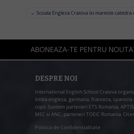
POST
←
Scoala Engleza Craiova isi mareste catedra
NAVIGATION
ABONEAZA-TE PENTRU NOUTATI
DESPRE NOI
International English School Craiova organi
limba engleza, germana, franceza, spaniola si
copii. Suntem parteneri ETS Romania, APTIS B
MEC si ANC, parteneri TOEIC Romania.
Cite
Politica de Confidentialitate