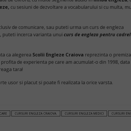
eze,
cu sesiuni de dezvoltare a vocabularului si cu multa, mu
clusiv de comunicare, sau puteti urma un curs de engleza
u, puteti incerca varianta unui
curs de engleza pentru cadre
ta ca alegerea
Scolii Engleze Craiova
reprezinta o premiza
a profita de experienta pe care am acumulat-o din 1998, data 
reaga tara!
te usor si placut si poate fi realizata la orice varsta.
CARE
CURSURI ENGLEZA CRAIOVA.
CURSURI ENGLEZA MEDICI
CURSURI EN