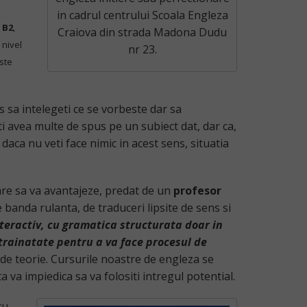
in cadrul centrului Scoala Engleza
 B2
,
Craiova din strada Madona Dudu
 nivel
nr 23.
ste
vs sa intelegeti ce se vorbeste dar sa
ti avea multe de spus pe un subiect dat, dar ca,
daca nu veti face nimic in acest sens, situatia
care sa va avantajeze, predat de un
profesor
e banda rulanta, de traduceri lipsite de sens si
nteractiv, cu gramatica structurata doar in
strainatate pentru a va face procesul de
 de teorie. Cursurile noastre de engleza se
a va impiedica sa va folositi intregul potential.
cu