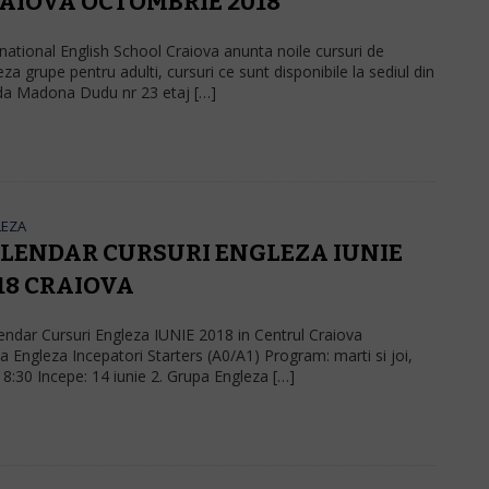
AIOVA OCTOMBRIE 2018
rnational English School Craiova anunta noile cursuri de
za grupe pentru adulti, cursuri ce sunt disponibile la sediul din
da Madona Dudu nr 23 etaj […]
LEZA
LENDAR CURSURI ENGLEZA IUNIE
18 CRAIOVA
ndar Cursuri Engleza IUNIE 2018 in Centrul Craiova
a Engleza Incepatori Starters (A0/A1) Program: marti si joi,
18:30 Incepe: 14 iunie 2. Grupa Engleza […]