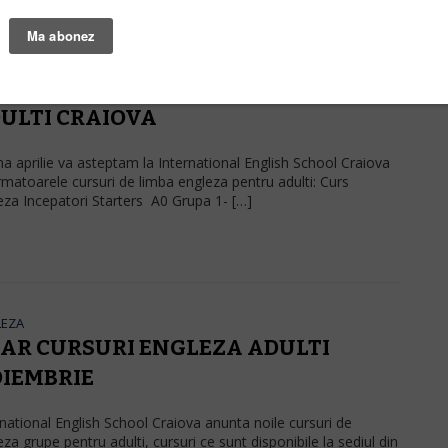
LEZA
RILIE 2019- CURSURI ENGLEZA
ULTI CRAIOVA
una aprilie va asteptam la International English School Craiova
rmatoarele cursuri de limba engleza pentru adulti: Curs
eza Incepatori Starters A0 Grupa 1- […]
LEZA
AR CURSURI ENGLEZA ADULTI
IEMBRIE
rnational English School Craiova anunta noile cursuri de
za grupe pentru adulti, cursuri ce sunt disponibile la sediul din