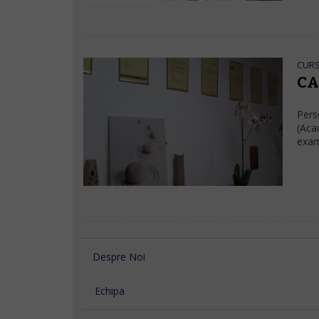
CURS
CA
Pers
(Aca
exam
Despre Noi
Echipa