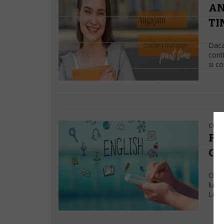
AN
TI
Daca 
conti
si c
CURS
PR
GR
Orar
luna
Luni