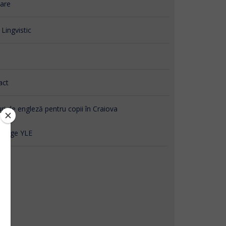
are
 Lingvistic
act
ri de engleză pentru copii în Craiova
ridge YLE