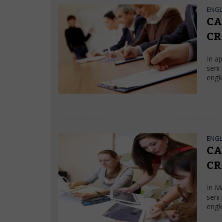
ENG
CA
CR
In a
serii
engl
ENG
CA
CR
In M
serii
engl