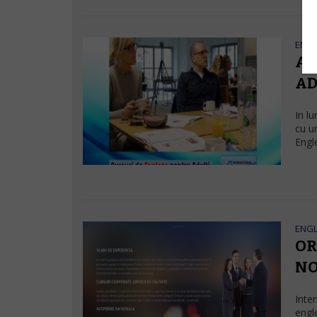
ENG
AP
AD
In l
cu u
Engl
ENG
OR
NO
Inte
engle