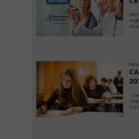
CR
Inte
engle
Stra
ENG
CA
20
Cale
Grup
ora 