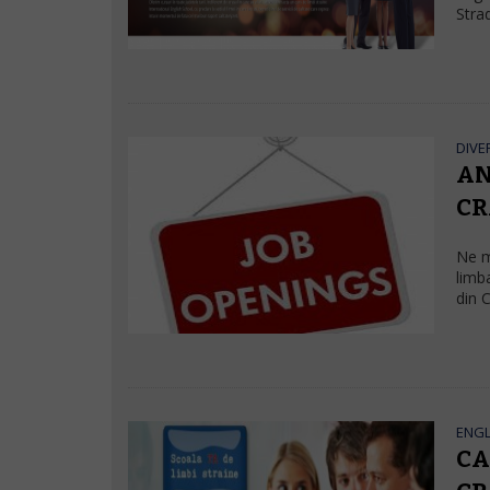
Stra
DIVE
AN
CR
Ne m
limb
din C
ENG
CA