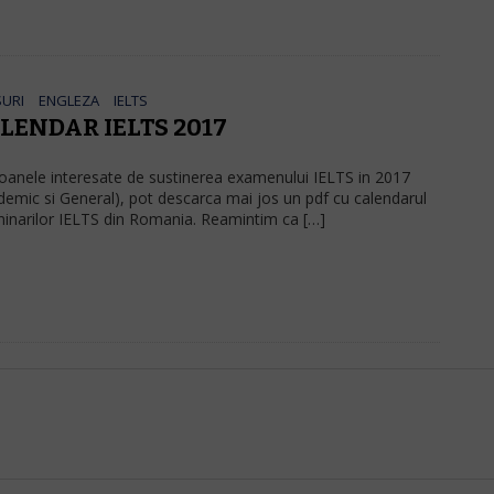
URI
ENGLEZA
IELTS
LENDAR IELTS 2017
oanele interesate de sustinerea examenului IELTS in 2017
demic si General), pot descarca mai jos un pdf cu calendarul
inarilor IELTS din Romania. Reamintim ca […]