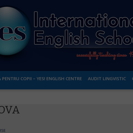
 PENTRU COPII – YES! ENGLISH CENTRE
AUDIT LINGVISTIC
IOVA
RSE