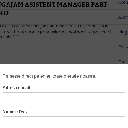
Abon
GAJAM ASISTENT MANAGER PART-
ME!
Audit
esti in cautarea unui job part time care sa iti permita sa iti
nui studiile, daca ai o personalitate placuta, esti organizat(a)
Blog
omunici […]
Cont
Cursu
URI
ENGLEZA
Camb
OGRAM CURSURI ENGLEZA CRAIOVA
UPE ADULTI MAI 2019
ul Grupe Engleza Adulti Craiova disponibil pentru inscrieri in
 Mai 2019 Cursuri Engleza Incepatori Starters A0/A1 Grupa 1-
 si Miercuri 18:30 (grupa de […]