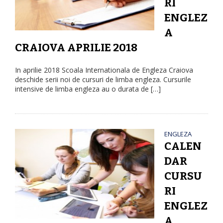
RI
ENGLEZ
A
CRAIOVA APRILIE 2018
In aprilie 2018 Scoala Internationala de Engleza Craiova
deschide serii noi de cursuri de limba engleza. Cursurile
intensive de limba engleza au o durata de […]
ENGLEZA
CALEN
DAR
CURSU
RI
ENGLEZ
A