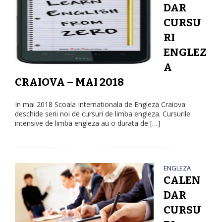
DAR
CURSU
RI
ENGLEZ
A
CRAIOVA – MAI 2018
In mai 2018 Scoala Internationala de Engleza Craiova
deschide serii noi de cursuri de limba engleza. Cursurile
intensive de limba engleza au o durata de […]
ENGLEZA
CALEN
DAR
CURSU