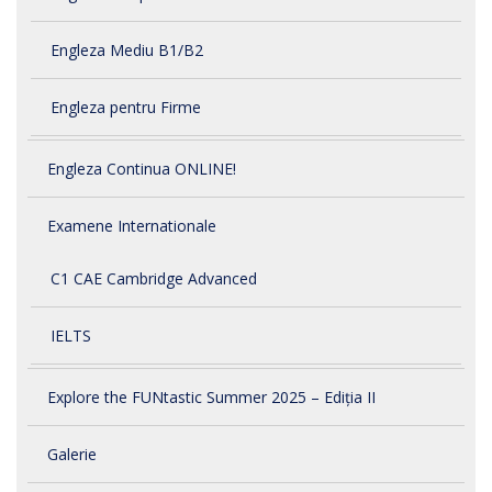
Engleza Mediu B1/B2
Engleza pentru Firme
Engleza Continua ONLINE!
Examene Internationale
C1 CAE Cambridge Advanced
IELTS
Explore the FUNtastic Summer 2025 – Ediția II
Galerie