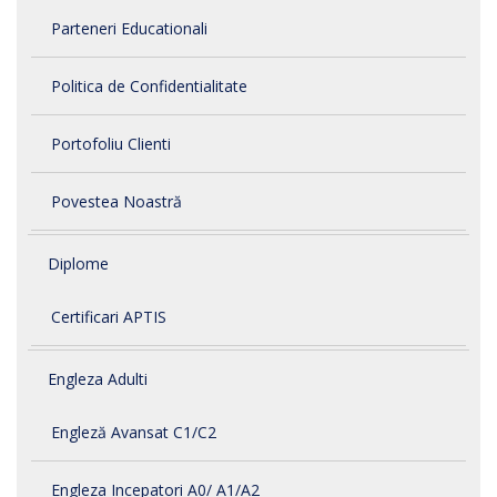
Parteneri Educationali
Politica de Confidentialitate
Portofoliu Clienti
Povestea Noastră
Diplome
Certificari APTIS
Engleza Adulti
Engleză Avansat C1/C2
Engleza Incepatori A0/ A1/A2