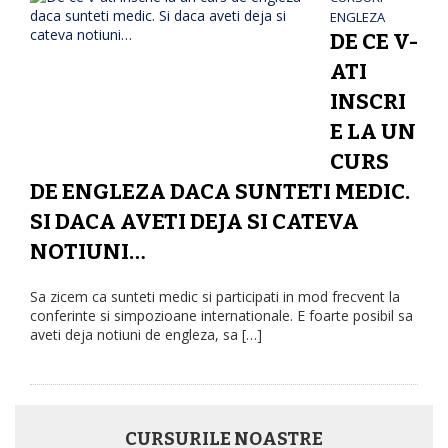
ENGLEZA
DE CE V-
ATI
INSCRI
E LA UN
CURS
DE ENGLEZA DACA SUNTETI MEDIC.
SI DACA AVETI DEJA SI CATEVA
NOTIUNI…
Sa zicem ca sunteti medic si participati in mod frecvent la
conferinte si simpozioane internationale. E foarte posibil sa
aveti deja notiuni de engleza, sa […]
CURSURILE NOASTRE