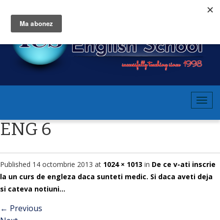
T
o
ENG 6
g
g
l
e
Published
14 octombrie 2013
at
1024 × 1013
in
De ce v-ati inscrie
n
la un curs de engleza daca sunteti medic. Si daca aveti deja
a
si cateva notiuni…
v
←
Previous
i