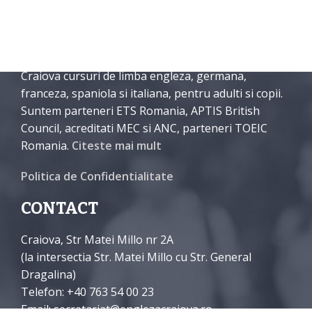
DESPRE NOI
International English School Craiova organizeaza in
Craiova cursuri de limba engleza, germana,
franceza, spaniola si italiana, pentru adulti si copii.
Suntem parteneri ETS Romania, APTIS British
Council, acreditati MEC si ANC, parteneri TOEIC
Romania.
Citeste mai mult
Politica de Confidentialitate
CONTACT
Craiova, Str Matei Millo nr 2A
(la intersectia Str. Matei Millo cu Str. General
Dragalina)
Telefon: +40 763 54 00 23
Email: secretariat@englezacraiova.ro