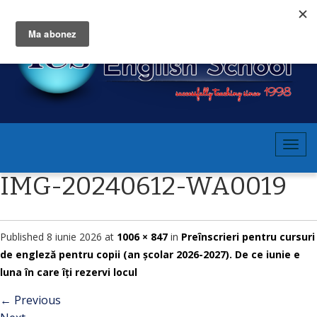
T
o
IMG-20240612-WA0019
g
g
l
e
Published
8 iunie 2026
at
1006 × 847
in
Preînscrieri pentru cursuri
n
de engleză pentru copii (an școlar 2026-2027). De ce iunie e
a
luna în care îți rezervi locul
v
←
Previous
i