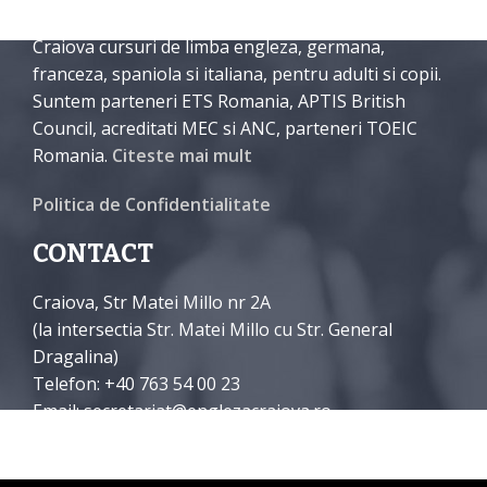
International English School Craiova organizeaza in
Craiova cursuri de limba engleza, germana,
franceza, spaniola si italiana, pentru adulti si copii.
Suntem parteneri ETS Romania, APTIS British
Council, acreditati MEC si ANC, parteneri TOEIC
Romania.
Citeste mai mult
Politica de Confidentialitate
CONTACT
Craiova, Str Matei Millo nr 2A
(la intersectia Str. Matei Millo cu Str. General
Dragalina)
Telefon: +40 763 54 00 23
Email: secretariat@englezacraiova.ro