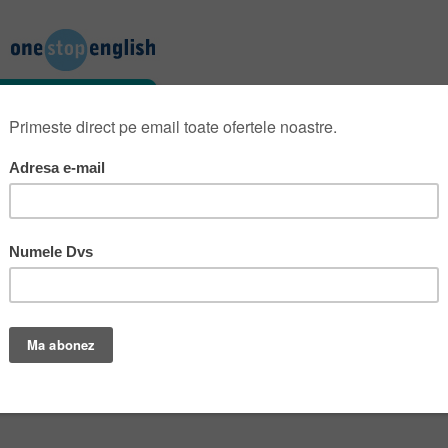
sunt marcate cu
*