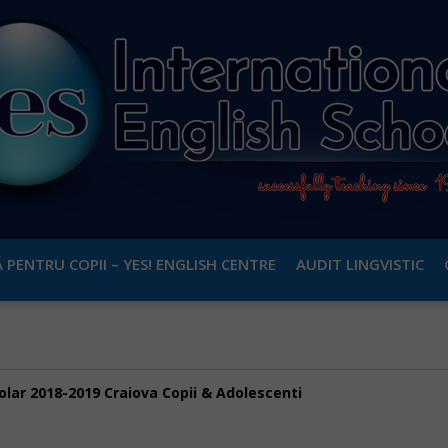
 PENTRU COPII – YES! ENGLISH CENTRE
AUDIT LINGVISTIC
olar 2018-2019 Craiova Copii & Adolescenti