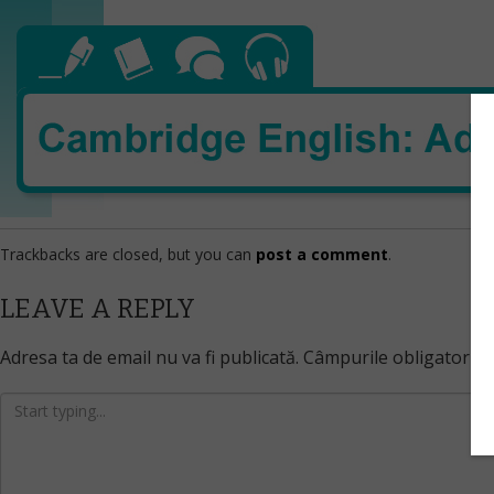
Trackbacks are closed, but you can
post a comment
.
LEAVE A REPLY
Adresa ta de email nu va fi publicată.
Câmpurile obligatorii 