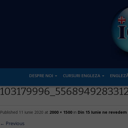
DESPRE NOI
CURSURI ENGLEZA
ENGLEZĂ
103179996_556894928331
Published
11 iunie 2020
at
2000 × 1500
in
Din 15 Iunie ne revedem 
←
Previous