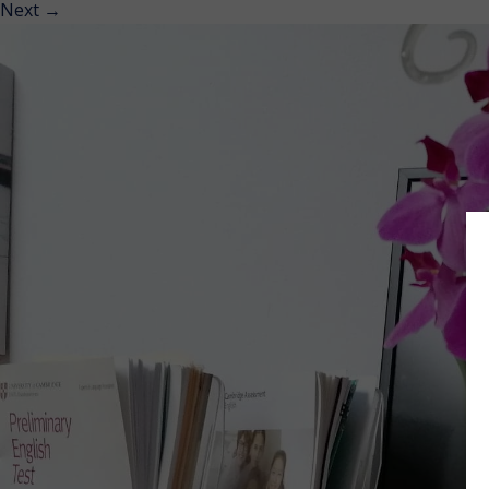
Next
→