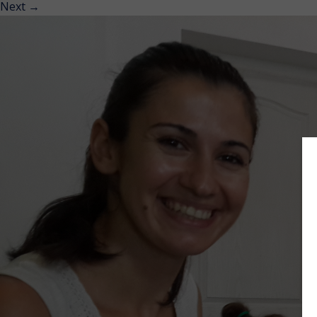
Next
→