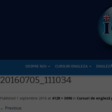
DESPRE NOI
CURSURI ENGLEZA
ENGLEZĂ
20160705_111034
Published
1 septembrie 2016
at
4128 × 3096
in
Cursuri de engleză 
←
Previous