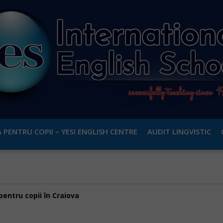
 PENTRU COPII – YES! ENGLISH CENTRE
AUDIT LINGVISTIC
pentru copii în Craiova