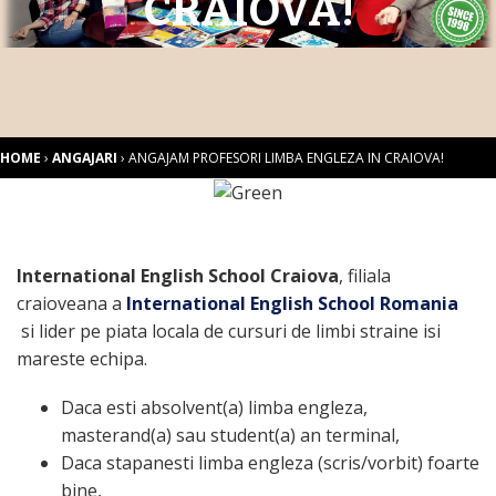
CRAIOVA!
g
a
t
i
o
n
HOME
›
ANGAJARI
›
ANGAJAM PROFESORI LIMBA ENGLEZA IN CRAIOVA!
International English School Craiova
, filiala
craioveana a
International English School Romania
si lider pe piata locala de cursuri de limbi straine isi
mareste echipa.
Daca esti absolvent(a) limba engleza,
masterand(a) sau student(a) an terminal,
Daca stapanesti limba engleza (scris/vorbit) foarte
bine,