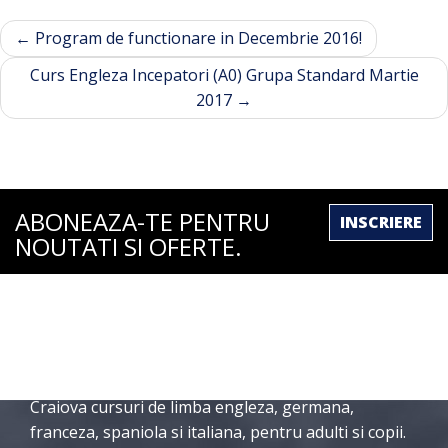
POST
←
Program de functionare in Decembrie 2016!
NAVIGATION
Curs Engleza Incepatori (A0) Grupa Standard Martie
2017
→
ABONEAZA-TE PENTRU
INSCRIERE
NOUTATI SI OFERTE.
DESPRE NOI
International English School Craiova organizeaza in
Craiova cursuri de limba engleza, germana,
franceza, spaniola si italiana, pentru adulti si copii.