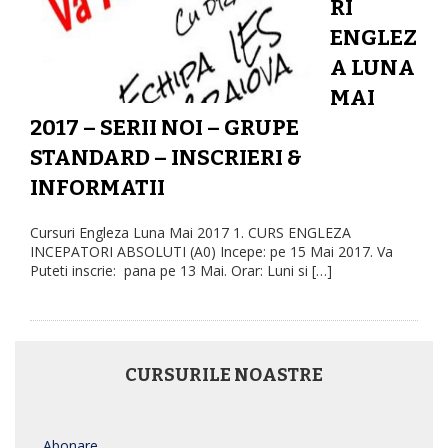
RI
g
a
ENGLEZ
t
A LUNA
i
MAI
o
2017 – SERII NOI – GRUPE
n
STANDARD – INSCRIERI &
INFORMATII
Cursuri Engleza Luna Mai 2017 1. CURS ENGLEZA
INCEPATORI ABSOLUTI (A0) Incepe: pe 15 Mai 2017. Va
Puteti inscrie: pana pe 13 Mai. Orar: Luni si […]
CURSURILE NOASTRE
Abonare