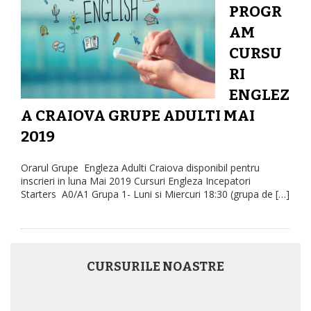
g
PROGR
a
AM
t
CURSU
i
RI
o
ENGLEZ
n
A CRAIOVA GRUPE ADULTI MAI
2019
Orarul Grupe Engleza Adulti Craiova disponibil pentru
inscrieri in luna Mai 2019 Cursuri Engleza Incepatori
Starters A0/A1 Grupa 1- Luni si Miercuri 18:30 (grupa de […]
CURSURILE NOASTRE