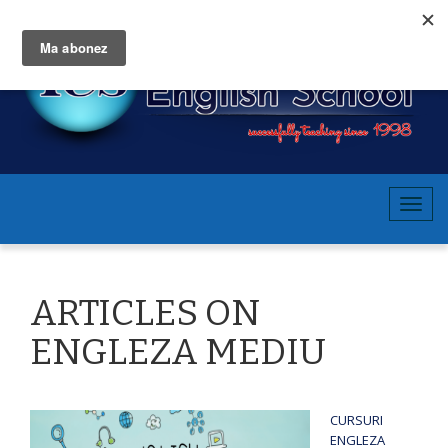
T
o
g
g
ARTICLES ON
l
e
ENGLEZA MEDIU
n
a
v
CURSURI
i
ENGLEZA