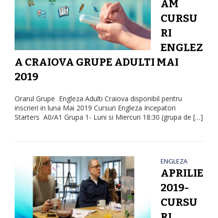
AM
g
a
CURSU
t
RI
i
ENGLEZ
o
A CRAIOVA GRUPE ADULTI MAI
n
2019
Orarul Grupe Engleza Adulti Craiova disponibil pentru
inscrieri in luna Mai 2019 Cursuri Engleza Incepatori
Starters A0/A1 Grupa 1- Luni si Miercuri 18:30 (grupa de […]
ENGLEZA
APRILIE
2019-
CURSU
RI