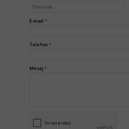
F
i
E-mail
*
r
s
t
Telefon
*
Mesaj
*