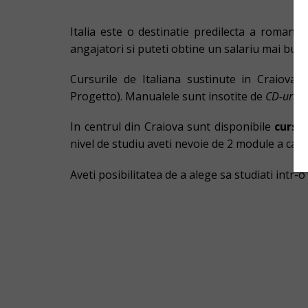
Italia este o destinatie predilecta a romanilo
angajatori si puteti obtine un salariu mai bun.
Cursurile de Italiana sustinute in Craiov
Progetto). Manualele sunt insotite de
CD-uri A
In centrul din Craiova sunt disponibile
cursur
nivel de studiu aveti nevoie de 2 module a cate
Aveti posibilitatea de a alege sa studiati intr