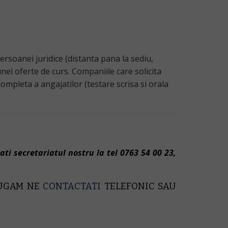
ersoanei juridice (distanta pana la sediu,
unei oferte de curs. Companiile care solicita
mpleta a angajatilor (testare scrisa si orala
lati secretariatul nostru
la tel 0763 54 00 23
,
RUGAM NE
CONTACTATI
TELEFONIC SAU