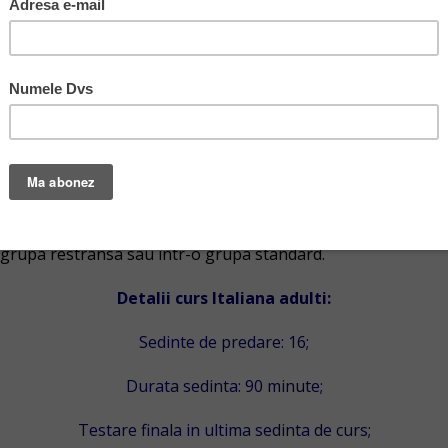
r care vor sa emigreze, dar trebuie sa stiti ca daca ajunge
a de Scoala Engleza sunt
intensive
, sustinute pe
manuale 
udio si module Video
, cu filme in limba italiana pentru imbuna
i de italiana pentru toate nivelurile de studiu (incepa
 16 sedinte.
-o grupa restransa sau intr-o grupa standard.
Detalii curs Italiana adulti:
Sedinte de predare: 16;
Durata sedinta: 90 minute;
Testare finala in ultima sedinta de curs;