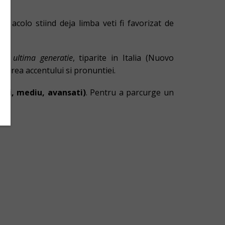
ti acolo stiind deja limba veti fi favorizat de
de ultima generatie
, tiparite in Italia (Nuovo
tatirea accentului si pronuntiei.
tori, mediu, avansati)
. Pentru a parcurge un