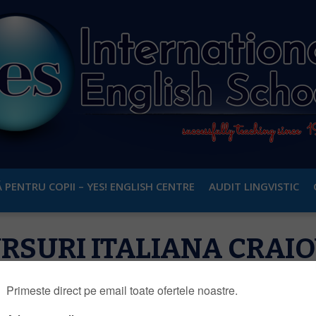
 PENTRU COPII – YES! ENGLISH CENTRE
AUDIT LINGVISTIC
RSURI ITALIANA CRAI